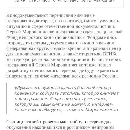
АГЕНТСТВО REALISTFILM.INFO. Фото: Alik Sandor
Кинодокументалист перечислил ключевые
предложения, которые, на его взгляд, смогут улучшить
ситуацию в сфере отечественной документалистики.
Сергей Мирошниченко предложил создать специальный
Фонд неигрового кино (по аналогии с Фондом кино),
возрождать центры документального кино в каждом
федеральном округе, создать офисно-аппаратный центр
для кинодокументалистов, а также открыть во ВГИКе
мастерскую региональной кинохроники. В числе своих
предложений Сергей Мирошниченко также назвал
разработку специального сервера, где будут храниться
видеозаписи, снятые жителями всех регионов России.
«Думаю, что нужно создавать большой сервер
хранения и собирать летопись, которую снимают
наши граждане. Люди снимают ту летопись,
которую мы сами снять не можем. И интернет-
канал нам необходим», – отметил Мирошниченко.
С
инициативой провести масштабную встречу д
ля
обсуждения накопившихся в российском неигровом