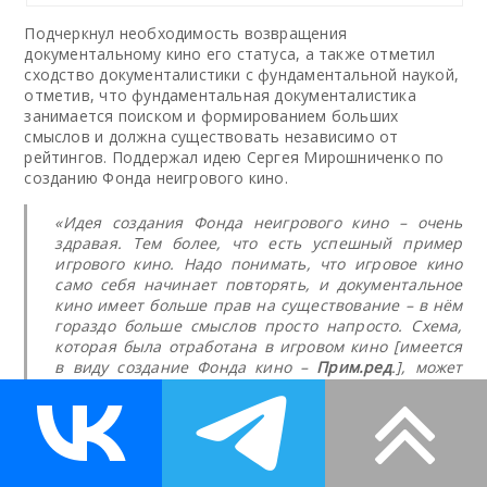
Подчеркнул необходимость возвращения
документальному кино его статуса, а также отметил
сходство документалистики с фундаментальной наукой,
отметив, что фундаментальная документалистика
занимается поиском и формированием больших
смыслов и должна существовать независимо от
рейтингов. Поддержал идею Сергея Мирошниченко по
созданию Фонда неигрового кино.
«Идея создания Фонда неигрового кино – очень
здравая. Тем более, что есть успешный пример
игрового кино. Надо понимать, что игровое кино
само себя начинает повторять, и документальное
кино имеет больше прав на существование – в нём
гораздо больше смыслов просто напросто. Схема,
которая была отработана в игровом кино [имеется
в виду создание Фонда кино –
Прим.ред
.], может
быть применена и при создании Фонда неигрового
кино. И его конечно же нужно создавать как
самостоятельный фонд. Вопрос только в том, что
это потребует колоссальных усилий. Но дорогу
осилит идущий. Может быть, и Минкульт вздохнёт