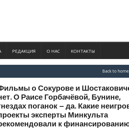
А
РЕДАКЦИЯ
О НАС
КОНТАКТЫ
Back to home
Фильмы о Сокурове и Шостакович
нет. О Раисе Горбачёвой, Бунине,
гнездах поганок – да. Какие неигр
проекты эксперты Минкульта
рекомендовали к финансировани