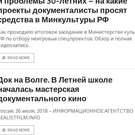
и проблемы 30-летних – на какие
проекты документалисты просят
средства в Минкультуры РФ
Как проходило итоговое заседание в Министерстве кул
РФ по отбору неигровых спецпроектов. Обзор и полная
видеозапись
READ MORE
Док на Волге. В Летней школе
началась мастерская
документального кино
Россия. 26 июля, 2018 – ИНФОРМАЦИОННОЕ АГЕНТСТВО
REALISTFILM.INFO
READ MORE