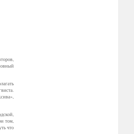
второв,
оловный
лагать
виста.
ксива»,
одской,
ри том,
уть что