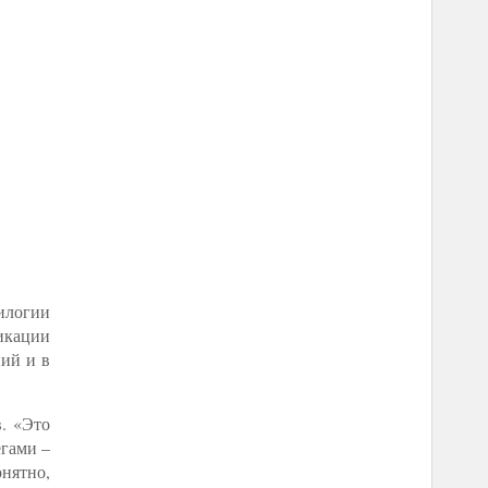
рилогии
фикации
ний и в
. «Это
егами –
онятно,