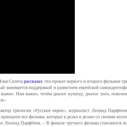
Илья Салита
рассказал
, что прокат первого и второго фильмов т
орый занимается поддержкой и развитием еврейской самоиденти
 важно. Нам важно, чтобы диалог культур, диалог эпох, поколе
я».
 автор трилогии «Русские евреи», журналист Леонид Парфёнов
в принципе все фильмы, которые я делал и делаю со своими колл
ил Леонид Парфёнов. – В финале третьего фильма становится п