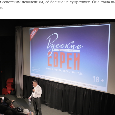
им советским поколениям, её больше не существует. Она стала 
».