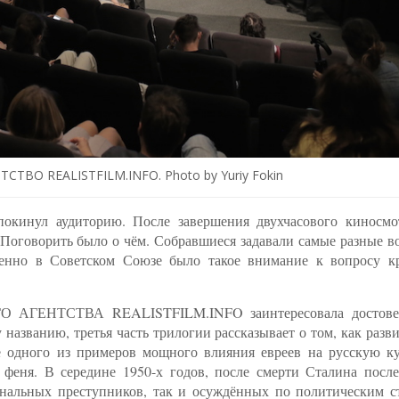
О REALISTFILM.INFO. Photo by Yuriy Fokin
окинул аудиторию. После завершения двухчасового киносмо
. Поговорить было о чём. Собравшиеся задавали самые разные 
енно в Советском Союзе было такое внимание к вопросу к
 АГЕНТСТВА REALISTFILM.INFO заинтересовала достове
у названию, третья часть трилогии рассказывает о том, как разв
ве одного из примеров мощного влияния евреев на русскую ку
феня. В середине 1950-х годов, после смерти Сталина после
нальных преступников, так и осуждённых по политическим ст