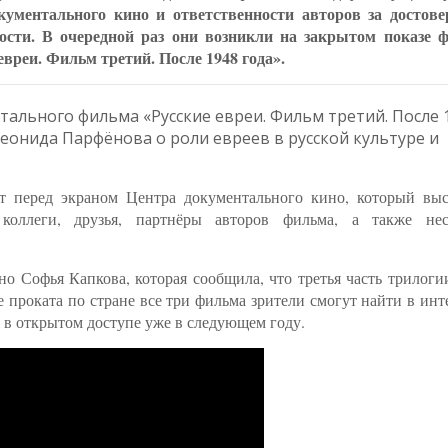
кументального кино и ответственности авторов за достове
ности. В очередной раз они возникли на закрытом показе 
вреи. Фильм третий. После 1948 года».
нтального фильма «Русские евреи. Фильм третий. После 
Леонида Парфёнова о роли евреев в русской культуре и
т перед экраном Центра документального кино, который выс
коллеги, друзья, партнёры авторов фильма, а также нес
о Софья Капкова, которая сообщила, что третья часть трилоги
е проката по стране все три фильма зрители смогут найти в инт
 в открытом доступе уже в следующем году.