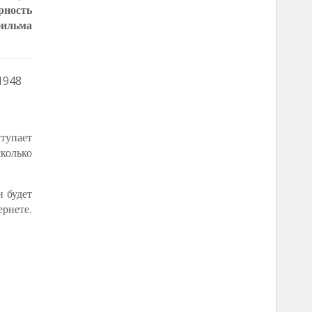
рность
фильма
1948
тупает
колько
и будет
ернете.