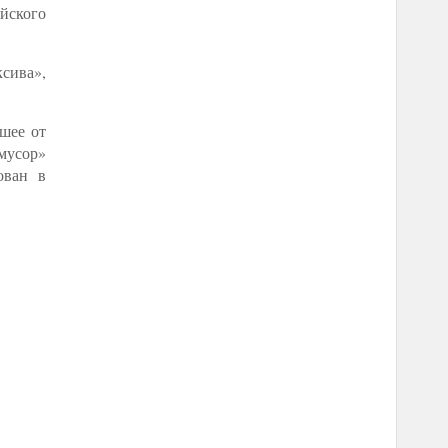
ийского
ксива»,
дшее от
мусор»
ован в