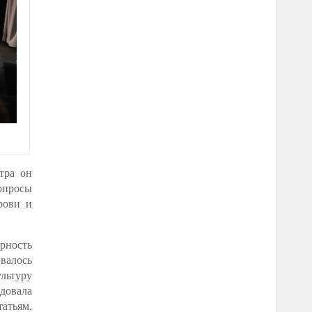
тра он
вопросы
рови и
рность
ивалось
льтуру
довала
атьям,