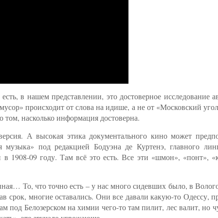
есть, в нашем представлении, это достоверное исследование а
 «мусор» происходит от слова на идише, а не от «Московский уг
 о том, насколько информация достоверна.
ерсия. А высокая этика документального кино может предпо
я музыка» под редакцией Бодуэна де Куртенэ, главного линг
в 1908-09 году. Там всё это есть. Все эти «шмон», «понт», «
пная… То, что точно есть – у нас много сидевших было, в Волог
ав срок, многие оставались. Они все давали какую-то Одессу, п
там под Белозерском на химии чего-то там пилит, лес валит, но ч
ать», это звучало угрожающе.