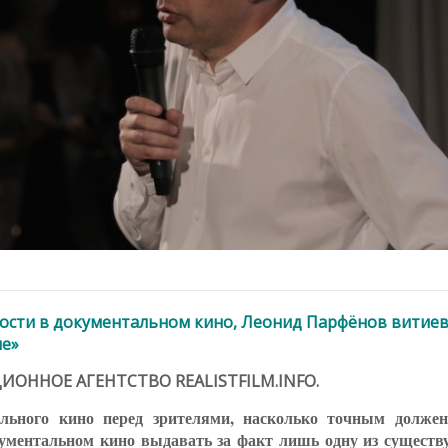
ности в документальном кино, Леонид Парфёнов витие
пе»
АЦИОННОЕ АГЕНТСТВО REALISTFILM.INFO.
ального кино перед зрителями, насколько точным долже
кументальном кино выдавать за факт лишь одну из сущест