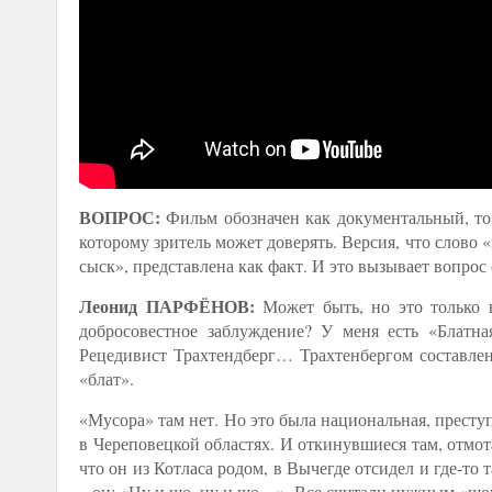
ВОПРОС:
Фильм обозначен как документальный, то 
которому зритель может доверять. Версия, что слово
сыск», представлена как факт. И это вызывает вопрос
Леонид ПАРФЁНОВ:
Может быть, но это только в
добросовестное заблуждение? У меня есть «Блатна
Рецедивист Трахтендберг… Трахтенбергом составлен 
«блат».
«Мусора» там нет. Но это была национальная, престу
в Череповецкой областях. И откинувшиеся там, отмот
что он из Котласа родом, в Вычегде отсидел и где-то 
– он: «Ну и шо, ну и шо…». Все считали нужным «шок