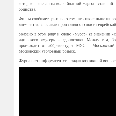
которые вынесли на волю блатной жаргон, ставший по
общества.
Фильм сообщает зрителю о том, что такие ныне широ
«шмонать», «шалава» произошли от слов из еврейской
Указано в этом ряду и слово «мусор» (в значении «
идишского «му́сер» – «доносчик». Между тем, бо
происходит от аббревиатуры
МУС – Московский 
Московский уголовный розыск.
Журналист информагентства задал возникший вопрос