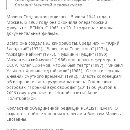
Виталий Манский в своем посте.
Марина Голдовская родилась 15 июля 1941 года в
Москве. В 1963 году она окончила операторский
факультет ВГИКа. С 1963 по 2011 годы она снимала
документальные фильмы.
Всего она создала 93 киноработы. Среди них — “Юрий
Завадский” (1971), “Валентина Терешкова” (1974),
“Аркадий Райкин” (1975), “Пушкин и Пущин” (1980),
“Архангельский мужик” (1986) про первого фермера в
СССР, “Олег Ефремов. Чтобы был театр” (1987), “Михаил
Ульянов. Хроника одной роли” (1988), “Осколки зеркала.
Дневник смутного времени” (1992), “Власть соловецкая”
об исправительно-трудовом лагере на Соловецких
островах, “Горький вкус свободы” (2011) об убитой в
2006 году журналистке “Новой газеты” Анне
Политковской.
Коллектив объединённой редакции REALISTFILM.INFO
выражает соболезнования коллегам и близким Марины
Евсеевны.