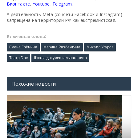
Вконтакте
,
Youtube
,
Telegram
.
* деятельность Meta (соцсети Facebook и Instagram)
запрещена на территории РФ как экстремистская.
Ключевые слова:
Елена Грёмина
Марина Разбежкина
Михаил Угаров
Театр.Doc
Школа документального кино
Похожие новости