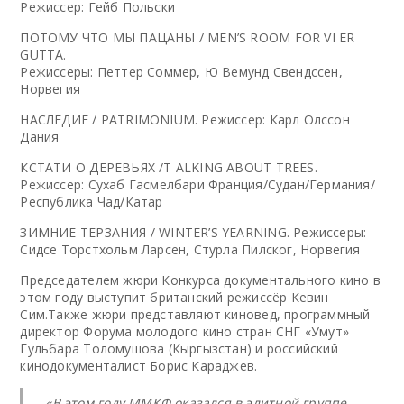
Режиссер: Гейб Польски
ПОТОМУ ЧТО МЫ ПАЦАНЫ / MEN’S ROOM FOR VI ER
GUTTA.
Режиссеры: Петтер Соммер, Ю Вемунд Свендсcен,
Норвегия
НАСЛЕДИЕ / PATRIMONIUM. Режиссер: Карл Олссон
Дания
КСТАТИ О ДЕРЕВЬЯХ /T ALKING ABOUT TREES.
Режиссер: Сухаб Гасмелбари Франция/Судан/Германия/
Республика Чад/Катар
ЗИМНИЕ ТЕРЗАНИЯ / WINTER’S YEARNING. Режиссеры:
Сидсе Торстхольм Ларсен, Стурла Пилског, Норвегия
Председателем жюри Конкурса документального кино в
этом году выступит британский режиссёр Кевин
Сим.Также жюри представляют киновед, программный
директор Форума молодого кино стран СНГ «Умут»
Гульбара Толомушова (Кыргызстан) и российский
кинодокументалист Борис Караджев.
«В этом году ММКФ оказался в элитной группе