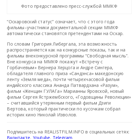
Фото предоставлено пресс-службой ММКФ
“Оскаровский статус” означает, что с этого года
фильмы–участники документальной секции ММКФ
автоматически становятся претендентами на Оскар.
По словам Григория Либергала, эта возможность
распространяется как на конкурсные показы, так и на
фильмы внеконкурсной программы “Свободная мысль”.
Вне конкурса на ММКФ покажут «Встречу с
Горбачевым» Вернера Херцога и Андре Сингера,
обладателя главного приза «Сандэнса» македонскую
ленту «Земля меда», почти четырехчасовой фильм
индийского классика Ананда Патвардхана «Разум»,
фильм «Женщин ГУЛАГа» Марианны Яровской, новый
фильм Сергея Ястржембского, «Годовщины Революции»
– считавшийся утерянным первый фильм Дзиги
Вертова, который практически по кусочкам собрал
историк кино Николай Изволов.
Подпишитесь на REALISTFILM.INFO в социальных сетях:
Вконтакте
,
Youtube
,
Telegram
.