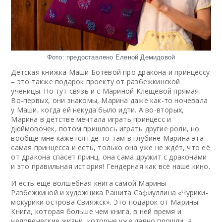
Фото: предоставлено Еленой Демидовой
Детская книжка Маши Ботевой про дракона и принцессу
– это также подарок проекту от разбежкинской
ученицы. Но тут связь и с Мариной Клещевой прямая.
Во-первых, они знакомы, Марина даже как-то ночевала
у Маши, когда ей некуда было идти. А во-вторых,
Марина в детстве мечтала играть принцесс и
дюймовочек, потом пришлось играть другие роли, но
вообще мне кажется где-то там в глубине Марина эта
самая принцесса и есть, только она уже не ждёт, что её
от дракона спасет принц, она сама дружит с драконами
и это правильная история! Гендерная как всё наше кино.
И есть ещё волшебная книга самой Марины
Разбежкиной и художника Рашита Сафиуллина «Чурики-
мокурики острова Свияжск». Это подарок от Марины.
Книга, которая больше чем книга, в ней время и
человеческие жизни, которые уже давно прошли, а