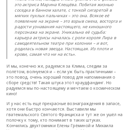
это актриса Марина Клещёва. Побитая жизнью
соседка в банном халате, с тонкой сигаретой в
мягких пухлых пальчиках – это она. Всякое её
появление на экране – это взрыв смеха, восторга и
радости узнавания настоящего, не киношного
персонажа на экране. Уникальна её судьба:
карьера актрисы началась с роли короля Лира в
самодеятельном театре при колонии – и вот,
родилась новая звезда. Настоящая. Из плоти и
крови, самая что ни на есть».
И мы, конечно же, радуемся за Клима, следим за
полётом, волнуемся и – если уж быть практичными –
это повод, очень хороший повод для напоминания о
сборе средств! Такая штука этот краудфандинг. Но
радуемся мы по-настоящему и мечтаем о космическом
кино!
И у нас есть ещё прекрасные вознаграждения в запасе,
хотя они быстро кончаются. Выставили мы
гватемальского Святого Франциска и тут же он ушёл на
полочку к тому, кто понимает в таких штуках.
Кончились двухтомники Елены Грёминой и Михаила