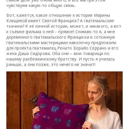
чувствуем какую-то общую связь.
Вот, кажется, какое отношение к истории Марины
Клещевой имеет Святой Франциск? А гватемальские
ткачихи? К её личной истории, может, и никакого, а вот
к съёмке фильма о ней – прямое! Снимаю-то я, а мне
деревянного гватемальского Франциска и сотканную
гватемальскими мастерицами наволочку предложили
для проекта гватемалец Ренато Борайо Серрано и его
жена Даша Сидорова. Оба они – мои товарищи по
нашему разбежкинскому братству. И пусть я училась
раньше, а они позже, это ничего не значит!