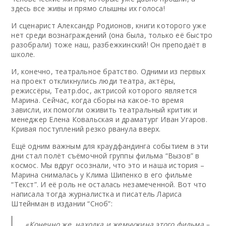
здесь все живы и прямо слышны их голоса!
И сценарист Александр Родионов, книги которого уже
нет среди вознаграждений (она была, только её быстро
разобрали) тоже наш, разбежкинский! Он преподаёт в
школе.
И, конечно, театральное братство. Одними из первых
на проект откликнулись люди театра, актёры,
режиссёры, Театр.doc, актрисой которого является
Марина. Сейчас, когда сборы на какое-то время
зависли, их помогли оживить театральный критик и
менеджер Елена Ковальская и драматург Иван Угаров.
Кривая поступлений резко рванула вверх.
Ещё одним важным для краудфандинга событием в эти
дни стал полёт съёмочной группы фильма “Вызов” в
космос. Мы вдруг осознали, что это и наша история –
Марина снималась у Клима Шипенко в его фильме
“Текст”. И её роль не осталась незамеченной. Вот что
написала тогда журналистка и писатель Лариса
Штейнман в издании “Сноб”:
«Конечно же, находка и жемчужина этого фильма –