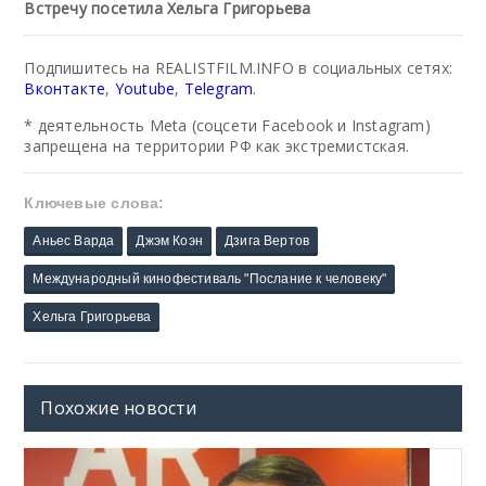
Встречу посетила Хельга Григорьева
Подпишитесь на REALISTFILM.INFO в социальных сетях:
Вконтакте
,
Youtube
,
Telegram
.
* деятельность Meta (соцсети Facebook и Instagram)
запрещена на территории РФ как экстремистская.
Ключевые слова:
Аньес Варда
Джэм Коэн
Дзига Вертов
Международный кинофестиваль "Послание к человеку"
Хельга Григорьева
Похожие новости