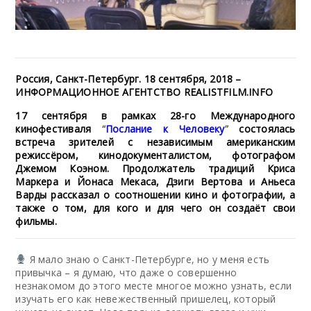
Россия, Санкт-Петербург. 18 сентября, 2018 –
ИНФОРМАЦИОННОЕ АГЕНТСТВО REALISTFILM.INFO
17 сентября в рамках 28-го Международного
кинофестиваля
“
Послание к Человеку
”
состоялась
встреча зрителей с независимым американским
режиссёром, кинодокументалистом, фотографом
Джемом Коэном. Продолжатель традиций Криса
Маркера и Йонаса Мекаса, Дзиги Вертова и Аньеса
Варды рассказал о соотношении кино и фотографии, а
также о том, для кого и для чего он создаёт свои
фильмы.
Я мало знаю о Санкт-Петербурге, но у меня есть
привычка – я думаю, что даже о совершенно
незнакомом до этого месте многое можно узнать, если
изучать его как невежественный пришелец, который