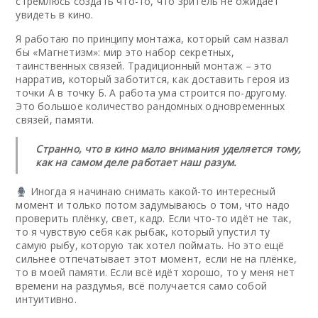
стремлюсь создать что-то, что зритель не ожидает
увидеть в кино.
Я работаю по принципу монтажа, который сам назвал
бы «Магнетизм»: мир это набор секретных,
таинственных связей. Традиционный монтаж – это
нарратив, который заботится, как доставить героя из
точки А в точку Б. А работа ума строится по-другому.
Это большое количество рандомных одновременных
связей, памяти.
Странно, что в кино мало внимания уделяется тому,
как на самом деле работает наш разум.
Иногда я начинаю снимать какой-то интересный
момент и только потом задумываюсь о том, что надо
проверить плёнку, свет, кадр. Если что-то идёт не так,
то я чувствую себя как рыбак, который упустил ту
самую рыбу, которую так хотел поймать. Но это ещё
сильнее отпечатывает этот момент, если не на плёнке,
то в моей памяти.
Если всё идёт хорошо, то у меня нет
времени на раздумья, всё получается само собой
интуитивно.