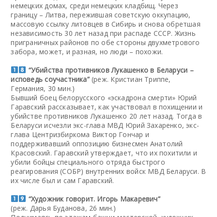
немецких домах, среди немецких кладбищ. Через
границу – Литва, пережившая советскую оккупацию,
массовую ссылку литовцев в Сибирь и снова обретшая
независимость 30 лет назад при распаде СССР. Жизнь
приграничных районов по обе стороны двухметрового
забора, может, и разная, но люди – похожи.
“Убийства противников Лукашенко в Беларуси –
исповедь соучастника”
(реж. Кристиан Триппе,
Германия, 30 мин.)
Бывший боец белорусского «эскадрона смерти» Юрий
Гаравский рассказывает, как участвовал в похищении и
убийстве противников Лукашенко 20 лет назад. Тогда в
Беларуси исчезли экс-глава МВД Юрий Захаренко, экс-
глава Центризбиркома Виктор Гончар и
поддерживавший оппозицию бизнесмен Анатолий
Красовский. Гаравский утверждает, что их похитили и
убили бойцы специального отряда быстрого
реагирования (СОБР) внутренних войск МВД Беларуси. В
их числе был и сам Гаравский.
“Художник говорит. Игорь Макаревич”
(реж. Дарья Буданова, 26 мин.)