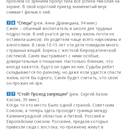
проблем со зрением пропустила все успехи Николая на
экране. В свой короткий приезд знаменитый внук
снимает фильм о ней.
“Спецы”
(реж. Анна Драницына, 94 мин.)
Санёк – обычный воспитатель в школе для трудных
подростков. В ней учатся дети, кому жизнь почти не
оставила шансов. Их родители чаще всего наркоманы и
алкоголики. В свои 10-15 лет эти дети повидали много
страшных вещей. Борясь с жесткой бюрократической
системой, Санёк выстраивает с ними особые,
доверительные отношения. Настолько близкие, что
иногда кажется, будто он один из них. Судьбы ребят
складываются по-разному, но даже если удастся спасти
жизнь хотя бы одного, Санёк будет считать, что свою
он прожил не зря.
“Стой! Проход запрещен”
(реж. Сергей Хазов-
Кассиа, 39 мин.)
Когда-то это место было одной страной, Советским
Союзом, а теперь здесь проходит граница между
Калининградской областью и Литвой, Россией и
Европейским союзом. Россияне, предков которых
привезли сюда с востока, по-прежнему живут в