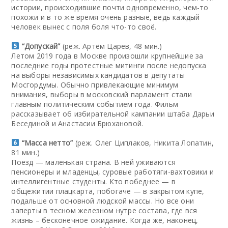
истории, происходившие почти одновременно, чем-то
похожи и в то же время очень разные, ведь каждый
человек вынес с поля боля что-то своё.
“Допускай”
(реж. Артём Царев, 48 мин.)
Летом 2019 года в Москве произошли крупнейшие за
последние годы протестные митинги после недопуска
на выборы независимых кандидатов в депутаты
Мосгордумы. Обычно привлекающие минимум
внимания, выборы в московский парламент стали
главным политическим событием года. Фильм
рассказывает об избирательной кампании штаба Дарьи
Бесединой и Анастасии Брюхановой.
“Масса нетто”
(реж. Олег Циплаков, Никита Лопатин,
81 мин.)
Поезд — маленькая страна. В ней уживаются
пенсионеры и младенцы, суровые работяги-вахтовики и
интеллигентные студенты. Кто победнее — в
общежитии плацкарта, побогаче — в закрытом купе,
подальше от основной людской массы. Но все они
заперты в тесном железном нутре состава, где вся
жизнь – бесконечное ожидание. Когда же, наконец,