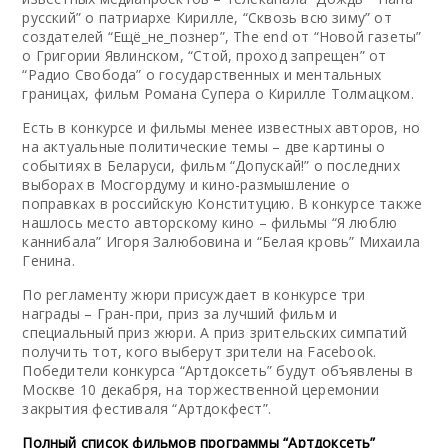
русский” о патриархе Кирилле, “Сквозь всю зиму” от
создателей “Ещё_не_познер”, The end от “Новой газеты”
о Григории Явлинском, “Стой, проход запрещен” от
“Радио Свобода” о государственных и ментальных
границах, фильм Романа Супера о Кирилле Толмацком.
Есть в конкурсе и фильмы менее известных авторов, но
на актуальные политические темы – две картины о
событиях в Беларуси, фильм “Допускай!” о последних
выборах в Мосгордуму и кино-размышление о
поправках в российскую Конституцию. В конкурсе также
нашлось место авторскому кино – фильмы “Я люблю
каннибала” Игоря Залюбовина и “Белая кровь” Михаила
Генина.
По регламенту жюри присуждает в конкурсе три
награды – Гран-при, приз за лучший фильм и
специальный приз жюри. А приз зрительских симпатий
получить тот, кого выберут зрители на Facebook.
Победители конкурса “Артдоксеть” будут объявлены в
Москве 10 декабря, на торжественной церемонии
закрытия фестиваля “Артдокфест”.
Полный список фильмов программы “Артдоксеть”