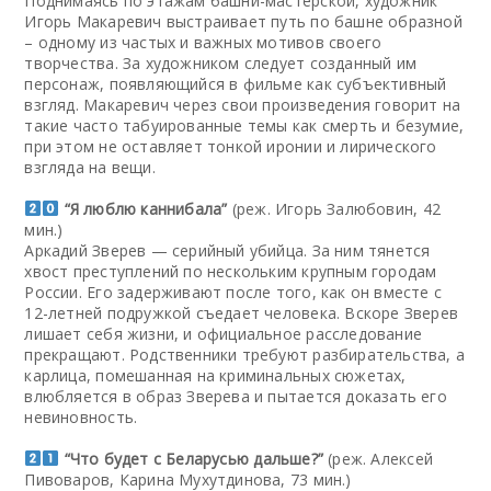
Поднимаясь по этажам башни-мастерской, художник
Игорь Макаревич выстраивает путь по башне образной
– одному из частых и важных мотивов своего
творчества. За художником следует созданный им
персонаж, появляющийся в фильме как субъективный
взгляд. Макаревич через свои произведения говорит на
такие часто табуированные темы как смерть и безумие,
при этом не оставляет тонкой иронии и лирического
взгляда на вещи.
“Я люблю каннибала”
(реж. Игорь Залюбовин, 42
мин.)
Аркадий Зверев — серийный убийца. За ним тянется
хвост преступлений по нескольким крупным городам
России. Его задерживают после того, как он вместе с
12-летней подружкой съедает человека. Вскоре Зверев
лишает себя жизни, и официальное расследование
прекращают. Родственники требуют разбирательства, а
карлица, помешанная на криминальных сюжетах,
влюбляется в образ Зверева и пытается доказать его
невиновность.
“Что будет с Беларусью дальше?”
(реж. Алексей
Пивоваров, Карина Мухутдинова, 73 мин.)