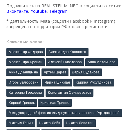
Подпишитесь на REALISTFILM.INFO в социальных сетях:
Вконтакте
,
Youtube
,
Telegram
.
* деятельность Meta (соцсети Facebook и Instagram)
запрещена на территории РФ как экстремистская.
Ключевые слова:
Александр Федоров
Александра Кононова
Александра Крецан
Алексей Пивоваров
Анна Артемьева
Анна Драницына
Артём Царёв
Дарья Буданова
Игорь Залюбовин
Ирина Шихман
Карина Мухутдинова
Катерина Гордеева
Константин Селиверстов
Корней Грицюк
Кристиан Триппе
Международный фестиваль документального кино "Артдокфест"
Михаил Генин
Никита Лойк
Никита Лопатин