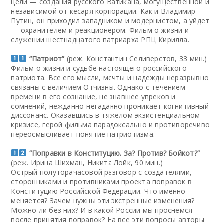
цели — создания русского Ватикана, могущественной и
независимой от кесаря корпорации. Как и Владимир
Путин, он приходил западником и модернистом, а уйдет
— охранителем и реакционером. Фильм о жизни и
служении шестнадцатого патриарха РПЦ Кирилла.
“Патриот”
(реж. Константин Селиверстов, 33 мин.)
Фильм о жизни и судьбе настоящего российского
патриота. Все его мысли, мечты и надежды неразрывно
связаны с величием Отчизны. Однако с течением
времени в его сознание, не знавшее упреков и
сомнений, нежданно-негаданно проникает когнитивный
диссонанс. Оказавшись в тяжелом экзистенциальном
кризисе, герой фильма парадоксально и противоречиво
переосмысливает понятие патриотизма.
“Поправки в Конституцию. За? Против? Бойкот?”
(реж. Ирина Шихман, Никита Лойк, 90 мин.)
Острый полуторачасовой разговор с создателями,
сторонниками и противниками проекта поправок в
Конституцию Российской Федерации. Что именно
меняется? Зачем нужны эти экстренные изменения?
Можно ли без них? И в какой России мы проснемся
после принятия поправок? На все эти вопросы авторы