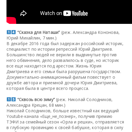
“Сказка для Наташи”
(реж. Александра Кононова,
Юрий Михайлин, 7 мин.)
В декабре 2016 года был задержан российский историк,
специалист по истории репрессий Юрий Дмитриев.
Большинство людей не верили в выдвинутые против
него обвинения, дело развалилось в суде, но историк
все еще находится под арестом. Жизнь Юрия
Дмитриева и его семьи была разрушена государством.
Документально-анимационный фильм повествует о
дружбе автора и приемной дочери Юрия Дмитриева,
которая была в центре всего процесса.
“Сквозь всю зиму”
(реж. Николай Солодников,
Александра Крецан, 68 мин.)
Николай Солодников, больше известный как ведущий
Youtube-канала «Еще_не_познер», получив премию
ТЭФИ за семейный сезон «Орла и решки», отправляется
в глубокую провинцию к своей бабушке, которая в силу