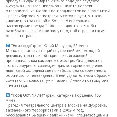
приедут? Куда? В марте 2019-го года два студента
журфака НГУ Олег Циплаков и Никита Лопатин
отправились из Москвы во Владивосток по знаменитой
Транссибирской магистрали. 6 суток в пути, 9 тысяч
километров за спиной и более 15 интервью с
пассажирами поезда Э100 – всё для того, чтобы
разобраться, с кем они живут в одной стране и какая
она, эта страна.
“Не звезда”
(реж. Юрий Манусов, 25 мин.)
Монолог, раскрывающий внутренний мир молодой
девушки, талантливой скрипачки, играющей в
провинциальном камерном оркестре. Она далека от
того гламурного созвездия див, которые ежедневно
льют свой холодный свет с небосклона современного
российского телевидения. В ней удивительным образом
сочетаются красота, ум и талант. Именно поэтому она
– не звезда.
“Норд Ост. 17 лет”
(реж. Катерина Гордеева, 165
мин.)
Трагедия театрального центра в Москве на Дубровке,
захваченного террористами в 2002-м году,
рассказанная бывшими заложниками, спецназовцами и