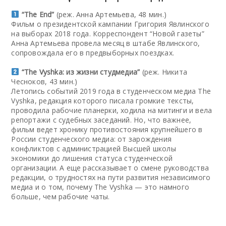
“The End”
(реж. Анна Артемьева, 48 мин.)
Фильм о президентской кампании Григория Явлинского
на выборах 2018 года. Корреспондент “Новой газеты”
Анна Артемьева провела месяц в штабе Явлинского,
сопровождала его в предвыборных поездках.
“The Vyshka: из жизни студмедиа”
(реж. Никита
Чесноков, 43 мин.)
Летопись событий 2019 года в студенческом медиа The
Vyshka, редакция которого писала громкие тексты,
проводила рабочие планерки, ходила на митинги и вела
репортажи с судебных заседаний. Но, что важнее,
фильм ведет хронику противостояния крупнейшего в
России студенческого медиа: от зарождения
конфликтов с администрацией Высшей школы
экономики до лишения статуса студенческой
организации. А еще рассказывает о смене руководства
редакции, о трудностях на пути развития независимого
медиа и о том, почему The Vyshka — это намного
больше, чем рабочие чаты.