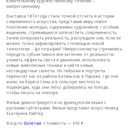
влиятельному художественному течению –
импрессионизму.
Выставка 1874 года стала точкой отсчёта в истории
современного искусства, представив миру новое
поколение молодых, одержимых художников с особым
видением, стремившихся запечатлеть современность.
Зачем копировать реальность, рассуждали они, если её
можно точно зафиксировать с помощью новой
технологии – фотографии? Импрессионисты стремились
передать субъективное впечатление от реальности,
уловить эффекты света и движения, использовать
новые живописные техники и найти новые,
нестандартные сюжеты. Их пейзажи и портреты
переносят нас из района Батиньоль в Париже, где они
жили, на берега Сены и в сельскую местность
Нормандии, куда они легко добирались на поезде,
чтобы писать на пленэре.
Фильм демонстрируется на французском языке с
русскими субтитрами. Фильм представит искусствовед
Екатерина Лайтер.
Вход по
билетам
. Стоимость — 650 ₽