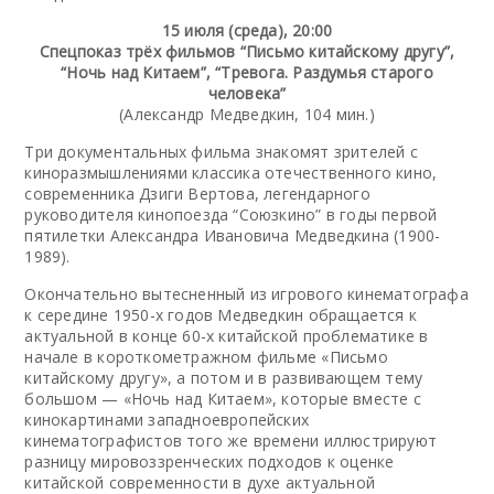
15 июля (среда), 20:00
Спецпоказ трёх фильмов “Письмо китайскому другу”,
“Ночь над Китаем”, “Тревога. Раздумья старого
человека”
(Александр Медведкин, 104 мин.)
Три документальных фильма знакомят зрителей с
киноразмышлениями классика отечественного кино,
современника Дзиги Вертова, легендарного
руководителя кинопоезда “Союзкино” в годы первой
пятилетки Александра Ивановича Медведкина (1900-
1989).
Окончательно вытесненный из игрового кинематографа
к середине 1950-х годов Медведкин обращается к
актуальной в конце 60-х китайской проблематике в
начале в короткометражном фильме «Письмо
китайскому другу», а потом и в развивающем тему
большом — «Ночь над Китаем», которые вместе с
кинокартинами западноевропейских
кинематографистов того же времени иллюстрируют
разницу мировоззренческих подходов к оценке
китайской современности в духе актуальной