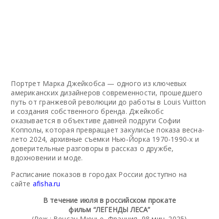
Портрет Марка Джейкобса — одного из ключевых
американских дизайнеров современности, прошедшего
путь от гранжевой революции до работы в Louis Vuitton
и создания собственного бренда. Джейкобс
оказывается в объективе давней подруги Софии
Копполы, которая превращает закулисье показа весна-
лето 2024, архивные съемки Нью‑Йорка 1970-1990‑х и
доверительные разговоры в рассказ о дружбе,
вдохновении и моде.
Расписание показов в городах России доступно на
сайте
afisha.ru
В течение июля в российском прокате
фильм “ЛЕГЕНДЫ ЛЕСА”
(Реж.: Венсан Мюнье, Франция, 98 мин. 2025)