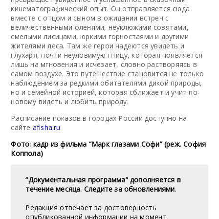
кинематографический опыт. Он отправляется сюда
вместе с отцом и сыном в ожидании встреч с
величественными оленями, неуклюжими совятами,
смелыми лисицами, юркими горностаями и другими
жителями леса. Там же герои надеются увидеть и
глухаря, почти неуловимую птицу, которая появляется
лишь на мгновения и исчезает, словно растворяясь в
самом воздухе. Это путешествие становится не только
наблюдением за редкими обитателями дикой природы,
но и семейной историей, которая сближает и учит по-
новому видеть и любить природу.
Расписание показов в городах России доступно на
сайте
afisha.ru
Фото: кадр из фильма “Марк глазами Софи” (реж. София
Коппола)
“Документальная программа” дополняется в
течение месяца. Следите за обновлениями
.
Редакция отвечает за достоверность
опубликованной информации на момент