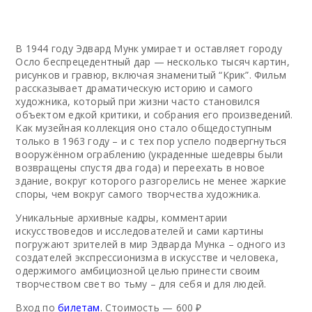
В 1944 году Эдвард Мунк умирает и оставляет городу
Осло беспрецедентный дар — несколько тысяч картин,
рисунков и гравюр, включая знаменитый “Крик”. Фильм
рассказывает драматическую историю и самого
художника, который при жизни часто становился
объектом едкой критики, и собрания его произведений.
Как музейная коллекция оно стало общедоступным
только в 1963 году – и с тех пор успело подвергнуться
вооружённом ограблению (украденные шедевры были
возвращены спустя два года) и переехать в новое
здание, вокруг которого разгорелись не менее жаркие
споры, чем вокруг самого творчества художника.
Уникальные архивные кадры, комментарии
искусствоведов и исследователей и сами картины
погружают зрителей в мир Эдварда Мунка – одного из
создателей экспрессионизма в искусстве и человека,
одержимого амбициозной целью принести своим
творчеством свет во тьму – для себя и для людей.
Вход по
билетам
.
Стоимость — 600 ₽