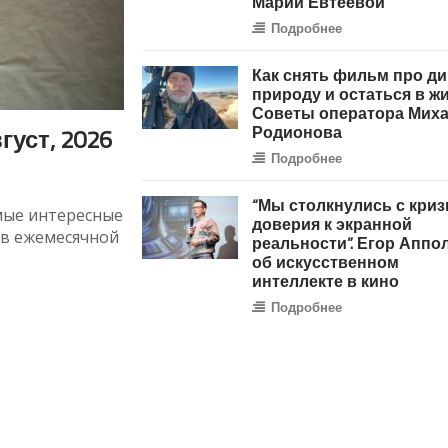
Марии Евтеевой
Подробнее
Как снять фильм про д
природу и остаться в ж
Советы оператора Мих
Родионова
уст, 2026
Подробнее
“Мы столкнулись с кри
мые интересные
доверия к экранной
 в ежемесячной
реальности”. Егор Аппо
об искусственном
интеллекте в кино
Подробнее