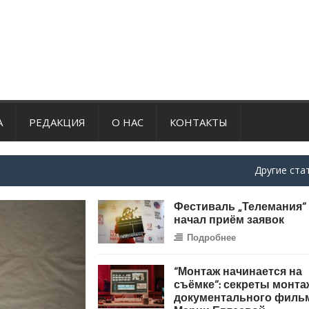
А
РЕДАКЦИЯ
О НАС
КОНТАКТЫ
Другие ста
Фестиваль „Телемания”
начал приём заявок
Подробнее
“Монтаж начинается на
съёмке”: секреты монта
документального филь