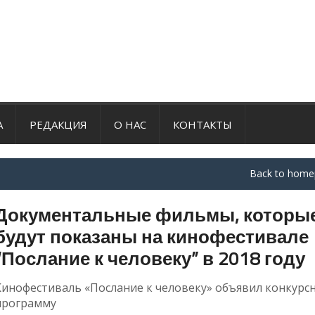
А
РЕДАКЦИЯ
О НАС
КОНТАКТЫ
Back to home
Документальные фильмы, которы
будут показаны на кинофестивале
“Послание к человеку” в 2018 году
Кинофестиваль «Послание к человеку» объявил конкурс
программу