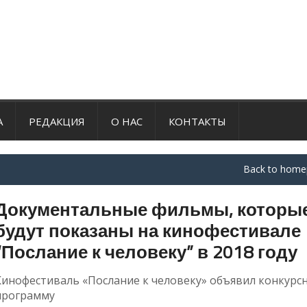
А
РЕДАКЦИЯ
О НАС
КОНТАКТЫ
Back to home
Документальные фильмы, которы
будут показаны на кинофестивале
“Послание к человеку” в 2018 году
Кинофестиваль «Послание к человеку» объявил конкурс
программу