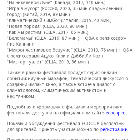
“На никелевой Луне” (Канада, 2017, 110 мин.)
“Игра в мусор” (Россия, 2020, 35 мин.)“Задымлённый
город” (Китай, 2019, 89 мин.)
“Климатический Лимбо” (Италия, 2019, 40 мин.)
“Новая порода” (США, 2020, 80 мин.)
“Как мы растим” (США, 2017, 65 мин.)
“Веломамы” (США, 2019, 87 мин.) + Q&A с режиссёром
Лиз Каннинг
“Микропластиковое безумие” (США, 2019, 76 мин) + Q&A
с режиссёрами Ацуко Кирк и Дэбби Ли Коэн
“Мистер туалет” (США, 2019, 86 мин.)
Также в рамках фестиваля пройдет серия онлайн-
событий: научный марафон, тематическая дискуссия о
создании импакт-кино, а также встреча-диалог с
климатологом, климатическим активистом и
нефтяником.
Подробная информация о фильмах и мероприятиях
фестиваля доступна на официальном сайте
ecocup.ru
.
Показы и обсуждения фестиваля ECOCUP бесплатны
для зрителей. Принять участие можно по
регистрации
.
После регистрации зритель получает доступ к фильму