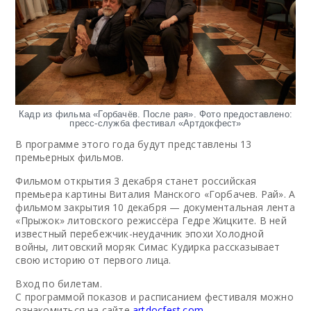
Кадр из фильма «Горбачёв. После рая». Фото предоставлено:
пресс-служба фестивал «Артдокфест»
В программе этого года будут представлены 13
премьерных фильмов.
Фильмом открытия 3 декабря станет российская
премьера картины Виталия Манского «Горбачев. Рай». А
фильмом закрытия 10 декабря — документальная лента
«Прыжок» литовского режиссёра Гедре Жицките. В ней
известный перебежчик-неудачник эпохи Холодной
войны, литовский моряк Симас Кудирка рассказывает
свою историю от первого лица.
Вход по билетам.
С программой показов и расписанием фестиваля можно
ознакомиться на сайте
artdocfest.com
.