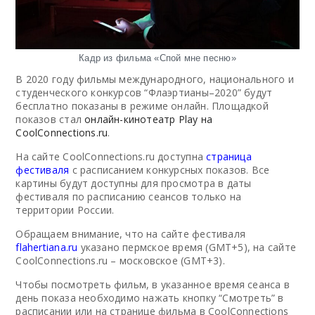
Кадр из фильма «Спой мне песню»
В 2020 году фильмы международного, национального и
студенческого конкурсов “Флаэртианы–2020” будут
бесплатно показаны в режиме онлайн. Площадкой
показов стал
онлайн-кинотеатр Play на
CoolConnections.ru
.
На сайте CoolConnections.ru доступна
страница
фестиваля
с расписанием конкурсных показов. Все
картины будут доступны для просмотра в даты
фестиваля по расписанию сеансов только на
территории России.
Обращаем внимание, что на сайте фестиваля
flahertiana.ru
указано пермское время (GMT+5), на сайте
CoolConnections.ru – московское (GMT+3).
Чтобы посмотреть фильм, в указанное время сеанса в
день показа необходимо нажать кнопку “Смотреть” в
расписании или на странице фильма в CoolConnections