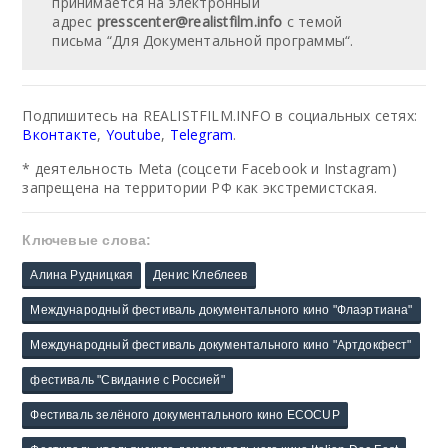
принимается на электронный
адрес
presscenter@realistfilm.info
с темой
письма “Для Документальной программы“.
Подпишитесь на REALISTFILM.INFO в социальных сетях:
Вконтакте
,
Youtube
,
Telegram
.
* деятельность Meta (соцсети Facebook и Instagram)
запрещена на территории РФ как экстремистская.
Ключевые слова:
Алина Рудницкая
Денис Клеблеев
Международный фестиваль документального кино "Флаэртиана"
Международный фестиваль документального кино "Артдокфест"
фестиваль "Свидание с Россией"
Фестиваль зелёного документального кино ECOCUP