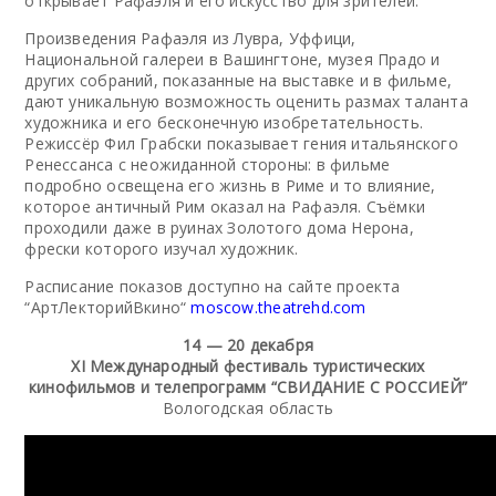
открывает Рафаэля и его искусство для зрителей.
Произведения Рафаэля из Лувра, Уффици,
Национальной галереи в Вашингтоне, музея Прадо и
других собраний, показанные на выставке и в фильме,
дают уникальную возможность оценить размах таланта
художника и его бесконечную изобретательность.
Режиссёр Фил Грабски показывает гения итальянского
Ренессанса с неожиданной стороны: в фильме
подробно освещена его жизнь в Риме и то влияние,
которое античный Рим оказал на Рафаэля. Съёмки
проходили даже в руинах Золотого дома Нерона,
фрески которого изучал художник.
Расписание показов доступно на сайте проекта
“АртЛекторийВкино“
moscow.theatrehd.com
14 — 20 декабря
XI Международный фестиваль туристических
кинофильмов и телепрограмм “СВИДАНИЕ С РОССИЕЙ”
Вологодская область