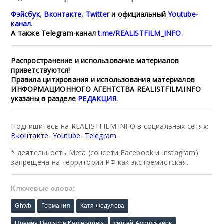
Фэйсбук
,
Вконтакте
,
Twitter
и официальный
Youtube-
канал
.
А также
Telegram-канал
t.me/REALISTFILM_INFO
.
Распространение и использование материалов
приветствуются!
Правила цитирования и использования материалов
ИНФОРМАЦИОННОГО АГЕНТСТВА REALISTFILM.INFO
указаны в разделе
РЕДАКЦИЯ
.
Подпишитесь на REALISTFILM.INFO в социальных сетях:
Вконтакте
,
Youtube
,
Telegram
.
* деятельность Meta (соцсети Facebook и Instagram)
запрещена на территории РФ как экстремистская.
Ключевые слова:
Ghtvb
Германия
Катя Федулова
Премия Deutsche Kamerapreis
сергей Амирджанов