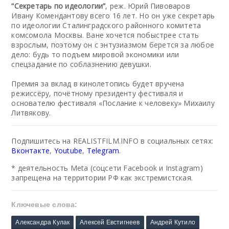
“Секретарь по идеологии”
, реж. Юрий Пивоваров
Ивану Комендантову всего 16 лет. Но он уже секретарь
по идеологии Сталинградского районного комитета
комсомола Москвы. Ване хочется побыстрее стать
взрослым, поэтому он с энтузиазмом берется за любое
дело: будь то подъем мировой экономики или
спецзадание по соблазнению девушки.
Премия за вклад в кинолетопись будет вручена
режиссёру, почётному президенту фестиваля и
основателю фестиваля «Послание к человеку» Михаилу
Литвякову.
Подпишитесь на REALISTFILM.INFO в социальных сетях:
Вконтакте
,
Youtube
,
Telegram
.
* деятельность Meta (соцсети Facebook и Instagram)
запрещена на территории РФ как экстремистская.
Ключевые слова:
Александра Кулак
Алексей Евстигнеев
Андрей Кутило