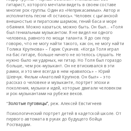
гитарист, которого мечтали видеть в своем составе
многие рок-группы. Один из «Неприкасаемых». Автор и
исполнитель песни «Я остаюсь». Человек с цыганской
внешностью и пиратским шармом, гений баса и море
обаяния. Можно казаться, можно быть. Он был… «Толя
был гениальным музыкантом. Я не видел ни одного
человека, равного по мощи таланта. Я до сих пор
говорю, что не могу найти такого, как он, не могу найти
Толика Крупнова» – Гарик Сукачев. «Когда Толя играл
на бас-гитаре, больше ничего не хотелось слушать. Не
нужно было ни ударных, ни гитар. Но Толя был гораздо
больше, чем рок-музыкант. Он не втискивался в эти
рамки, и это мне всегда в нем нравилось» – Юрий
Шевчук. Фильм «Анатолий Крупнов. Он был» – это
рассказ о человеке и музыканте, портрет эпохи и
поколения, музыки и идей, которые двигали человеком
и рок-музыкантами на рубеже веков.
“
Золотые пуговицы”
, реж. Алексей Евстигнеев
Психологический портрет детей в кадетской школе. От
первого автомата в руках до будущего бойца
Росгвардии.