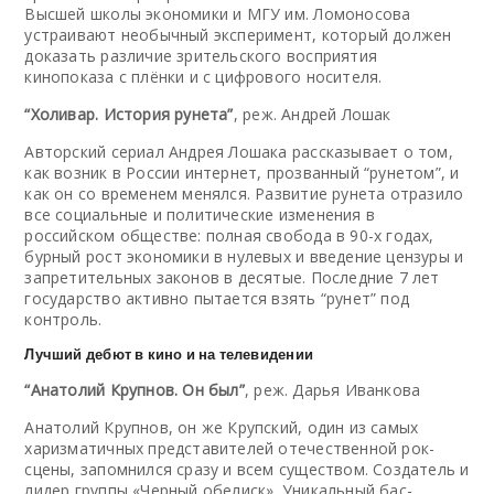
Высшей школы экономики и МГУ им. Ломоносова
устраивают необычный эксперимент, который должен
доказать различие зрительского восприятия
кинопоказа с плёнки и с цифрового носителя.
“Холивар. История рунета”
, реж. Андрей Лошак
Авторский сериал Андрея Лошака рассказывает о том,
как возник в России интернет, прозванный “рунетом”, и
как он со временем менялся. Развитие рунета отразило
все социальные и политические изменения в
российском обществе: полная свобода в 90-х годах,
бурный рост экономики в нулевых и введение цензуры и
запретительных законов в десятые. Последние 7 лет
государство активно пытается взять “рунет” под
контроль.
Лучший дебют в кино и на телевидении
“Анатолий Крупнов. Он был”
, реж. Дарья Иванкова
Анатолий Крупнов, он же Крупский, один из самых
харизматичных представителей отечественной рок-
сцены, запомнился сразу и всем существом. Создатель и
лидер группы «Черный обелиск». Уникальный бас-