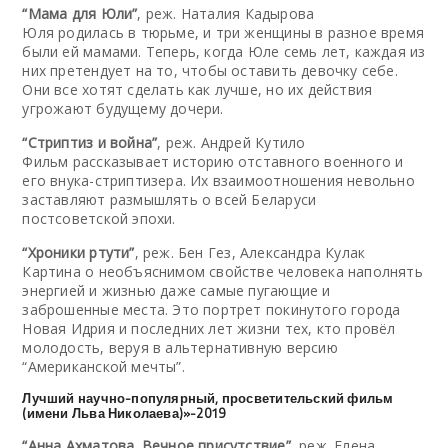
“Мама для Юли”
, реж. Наталия Кадырова
Юля родилась в тюрьме, и три женщины в разное время
были ей мамами. Теперь, когда Юле семь лет, каждая из
них претендует на то, чтобы оставить девочку себе.
Они все хотят сделать как лучше, но их действия
угрожают будущему дочери.
“Стриптиз и война”
, реж. Андрей Кутило
Фильм рассказывает историю отставного военного и
его внука-стриптизера. Их взаимоотношения невольно
заставляют размышлять о всей Беларуси
постсоветской эпохи.
“Хроники ртути”
, реж. Бен Гез, Александра Кулак
Картина о необъяснимом свойстве человека наполнять
энергией и жизнью даже самые пугающие и
заброшенные места. Это портрет покинутого города
Новая Идрия и последних лет жизни тех, кто провёл
молодость, веруя в альтернативную версию
“Американской мечты”.
Лучший научно-популярный, просветительский фильм
(имени Льва Николаева)»-2019
“Анна Ахматова. Вечное присутствие”
, реж. Елена