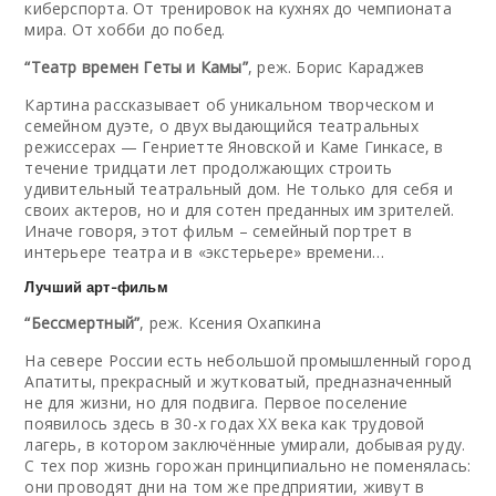
киберспорта. От тренировок на кухнях до чемпионата
мира. От хобби до побед.
“Театр времен Геты и Камы”
, реж. Борис Караджев
Картина рассказывает об уникальном творческом и
семейном дуэте, о двух выдающийся театральных
режиссерах — Генриетте Яновской и Каме Гинкасе, в
течение тридцати лет продолжающих строить
удивительный театральный дом. Не только для себя и
своих актеров, но и для сотен преданных им зрителей.
Иначе говоря, этот фильм – семейный портрет в
интерьере театра и в «экстерьере» времени…
Лучший арт-фильм
“Бессмертный”
, реж. Ксения Охапкина
На севере России есть небольшой промышленный город
Апатиты, прекрасный и жутковатый, предназначенный
не для жизни, но для подвига. Первое поселение
появилось здесь в 30-х годах XX века как трудовой
лагерь, в котором заключённые умирали, добывая руду.
С тех пор жизнь горожан принципиально не поменялась:
они проводят дни на том же предприятии, живут в