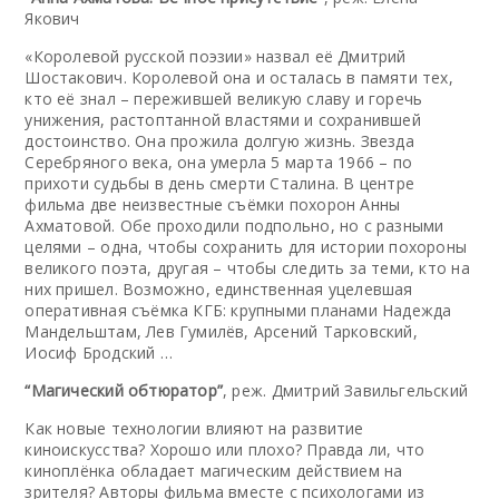
Якович
«Королевой русской поэзии» назвал её Дмитрий
Шостакович. Королевой она и осталась в памяти тех,
кто её знал – пережившей великую славу и горечь
унижения, растоптанной властями и сохранившей
достоинство. Она прожила долгую жизнь. Звезда
Серебряного века, она умерла 5 марта 1966 – по
прихоти судьбы в день смерти Сталина. В центре
фильма две неизвестные съёмки похорон Анны
Ахматовой. Обе проходили подпольно, но с разными
целями – одна, чтобы сохранить для истории похороны
великого поэта, другая – чтобы следить за теми, кто на
них пришел. Возможно, единственная уцелевшая
оперативная съёмка КГБ: крупными планами Надежда
Мандельштам, Лев Гумилёв, Арсений Тарковский,
Иосиф Бродский …
“Магический обтюратор”
, реж. Дмитрий Завильгельский
Как новые технологии влияют на развитие
киноискусства? Хорошо или плохо? Правда ли, что
киноплёнка обладает магическим действием на
зрителя? Авторы фильма вместе с психологами из