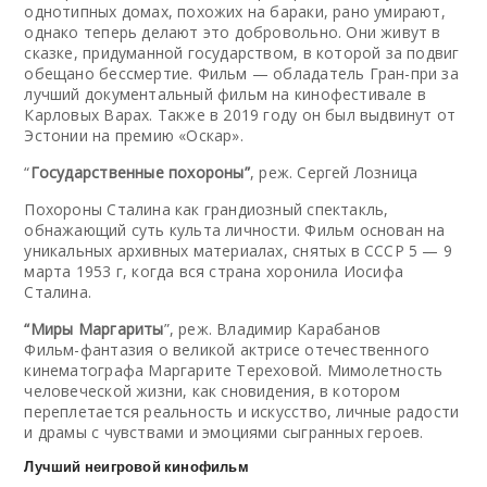
однотипных домах, похожих на бараки, рано умирают,
однако теперь делают это добровольно. Они живут в
сказке, придуманной государством, в которой за подвиг
обещано бессмертие. Фильм — обладатель Гран-при за
лучший документальный фильм на кинофестивале в
Карловых Варах. Также в 2019 году он был выдвинут от
Эстонии на премию «Оскар».
“
Государственные похороны”
, реж. Сергей Лозница
Похороны Сталина как грандиозный спектакль,
обнажающий суть культа личности. Фильм основан на
уникальных архивных материалах, снятых в СССР 5 — 9
марта 1953 г, когда вся страна хоронила Иосифа
Сталина.
“Миры Маргариты
”, реж. Владимир Карабанов
Фильм-фантазия о великой актрисе отечественного
кинематографа Маргарите Тереховой. Мимолетность
человеческой жизни, как сновидения, в котором
переплетается реальность и искусство, личные радости
и драмы с чувствами и эмоциями сыгранных героев.
Лучший неигровой кинофильм