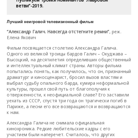
ветви”-2019.
Лучший неигровой телевизионный фильм
“Александр Галич. Навсегда отстегните ремни”
, реж.
Елена Якович
Фильм посвящается столетию Александра Галича.
Одного из великой троицы бардов Галич – Окуджава –
Высоцкий, на десятилетия определивших общественный
и интеллектуальный климат страны. Авторы фильма
попытались понять, как получилось, что он, признанный
драматург и киносценарист, бросил вызов властям и
выбрал судьбу опального барда, кумира неформальной
культуры, прошел свой путь от благополучия к
отверженности, к неофициальной славе? Его заставили
уехать из СССР, спустя три года он трагически погиб в
Париже, а песни его все возвращаются и возвращаются
к нам.
Александра Галича не снимала официальная
кинохроника. Редкие любительские кадры с его
участием были наперечет. Считалось, что других