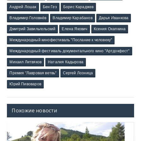
Андрей Лошак
Бен Гез
Борис Караджев
Владимир Головнёв
Владимир Карабанов
Дарья Иванкова
Дмитрий Завильгельский
Елена Якович
Ксения Охапкина
Международный кинофестиваль "Послание к человеку"
Международный фестиваль документального кино "Артдокфест"
Михаил Литвяков
Наталия Кадырова
Премия "Лавровая ветвь"
Сергей Лозница
Юрий Пивоваров
Похожие новости