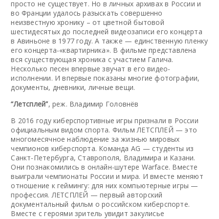
просто не существует. Но в личных архивах в России и
во Франции удалось разыскать совершенно
неизвестную хронику – от цветной бытовой
шестидесятых до последней видеозаписи его концерта
в Авиньоне в 1977 году. А также — единственную пленку
его концерта-«квартирника». В фильме представлена
вся существующая хроника с участием Галича.
Несколько песен впервые звучат в его видео-
исполнении. И впервые показаны многие фотографии,
документы, дневники, личные вещи.
“Летсплей”
, реж. Владимир Головнёв
В 2016 году киберспортивные игры признали в России
официальным видом спорта. Фильм ЛЕТСПЛЕЙ — это
многомесячное наблюдение за жизнью мировых
чемпионов киберспорта. Команда AG — студенты из
Санкт-Петербурга, Ставрополя, Владимира и Казани.
Они познакомились в онлайн-шутере Warface. Вместе
выиграли чемпионаты России и мира. И вместе меняют
отношение к геймингу: для них компьютерные игры —
профессия. ЛЕТСПЛЕЙ — первый авторский
документальный фильм о российском киберспорте.
Вместе с героями зритель увидит закулисье