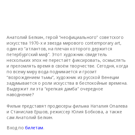
Анатолий Белкин, герой “неофициального” советского
искусства 1970-х и звезда мирового contemporary art,
один из “атлантов, на плечах которого держится
петербургский миф”. Этот художник-свидетель
нескольких эпох не перестаёт фиксировать, осмыслять
и преломлять время в своём творчестве. Сегодня, когда
по всему миру вода поднимается и грозит
“возрождением тьмы”, художник из русской Венеции
задумывается о роли искусства в беспокойные времена.
Выдержит ли эта “крепкая дамба” очередное
наводнение?
Фильм представят продюсеры фильма Наталия Опалева
и Станислав Ершов, режиссер Юлия Бобкова, а также
сам Анатолий Белкин.
Вход по
билетам
.